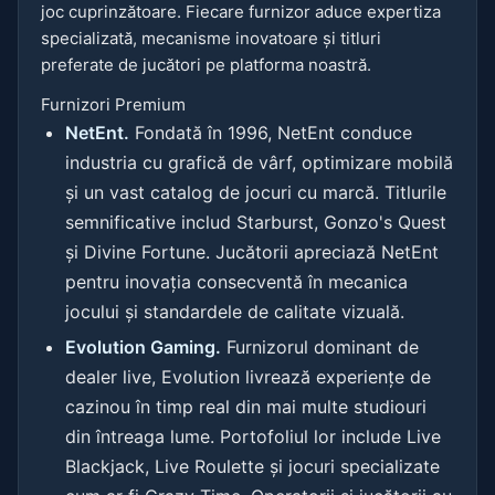
joc cuprinzătoare. Fiecare furnizor aduce expertiza
specializată, mecanisme inovatoare și titluri
preferate de jucători pe platforma noastră.
Furnizori Premium
NetEnt.
Fondată în 1996, NetEnt conduce
industria cu grafică de vârf, optimizare mobilă
și un vast catalog de jocuri cu marcă. Titlurile
semnificative includ Starburst, Gonzo's Quest
și Divine Fortune. Jucătorii apreciază NetEnt
pentru inovația consecventă în mecanica
jocului și standardele de calitate vizuală.
Evolution Gaming.
Furnizorul dominant de
dealer live, Evolution livrează experiențe de
cazinou în timp real din mai multe studiouri
din întreaga lume. Portofoliul lor include Live
Blackjack, Live Roulette și jocuri specializate