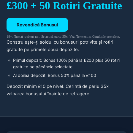
£300 + 50 Rotiri Gratuite
Revendică Bonusul
18+. Numai jucători noi. Se aplică pariu 35x. Vezi Termenii și Condițiile complete.
Construiește-ți soldul cu bonusuri potrivite și rotiri
gratuite pe primele două depozite.
Primul depozit: Bonus 100% până la £200 plus 50 rotiri
gratuite pe păcănele selectate
Al doilea depozit: Bonus 50% până la £100
Depozit minim £10 pe nivel. Cerință de pariu 35x
valoarea bonusului înainte de retragere.