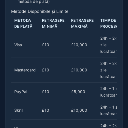
metoda de plată)
Metode Disponibile și Limite
METODA
RETRAGERE
RETRAGERE
TIMP DE
DE PLATĂ
MINIMĂ
MAXIMĂ
PROCESARE
24h + 2-3
Visa
£10
£10,000
zile
lucrătoare
24h + 2-3
Mastercard
£10
£10,000
zile
lucrătoare
24h + 1 zi
PayPal
£10
£5,000
lucrătoare
24h + 1 zi
Skrill
£10
£10,000
lucrătoare
24h + 2-3