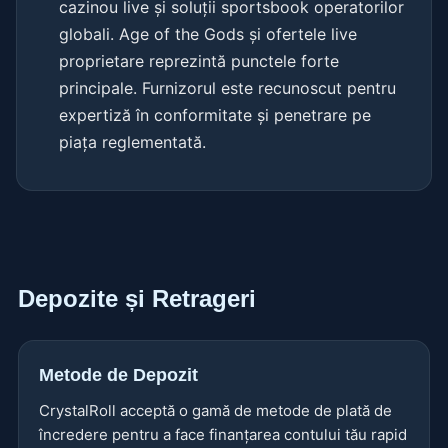
cazinou live și soluții sportsbook operatorilor
globali. Age of the Gods și ofertele live
proprietare reprezintă punctele forte
principale. Furnizorul este recunoscut pentru
expertiză în conformitate și penetrare pe
piața reglementată.
Depozite și Retrageri
Metode de Depozit
CrystalRoll acceptă o gamă de metode de plată de
încredere pentru a face finanțarea contului tău rapid