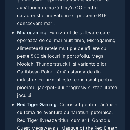
Jucătorii apreciază Play'n GO pentru
caracteristici inovatoare și procente RTP
consecvent mari.
Microgaming.
Furnizorul de software care
operează de cel mai mult timp, Microgaming
alimentează rețele multiple de afiliere cu
peste 500 de jocuri în portofoliu. Mega
Moolah, Thunderstruck II și variantele lor
Caribbean Poker rămân standarde din
industrie. Furnizorul este recunoscut pentru
pioeratul jackpot-ului progresiv și stabilitatea
jocului.
Red Tiger Gaming.
Cunoscut pentru păcănele
cu temă de aventură cu narațiuni puternice,
Red Tiger livrează titluri cum ar fi Gonzo's
Quest Megaways și Masque of the Red Death.