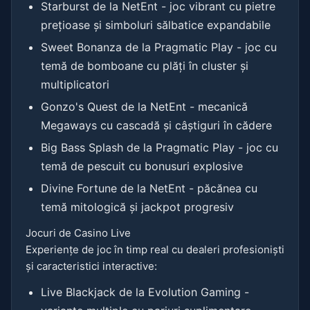
Starburst de la NetEnt - joc vibrant cu pietre
prețioase și simboluri sălbatice expandabile
Sweet Bonanza de la Pragmatic Play - joc cu
temă de bomboane cu plăți în cluster și
multiplicatori
Gonzo's Quest de la NetEnt - mecanică
Megaways cu cascadă și câștiguri în cădere
Big Bass Splash de la Pragmatic Play - joc cu
temă de pescuit cu bonusuri explosive
Divine Fortune de la NetEnt - păcănea cu
temă mitologică și jackpot progresiv
Jocuri de Casino Live
Experiențe de joc în timp real cu dealeri profesioniști
și caracteristici interactive:
Live Blackjack de la Evolution Gaming -