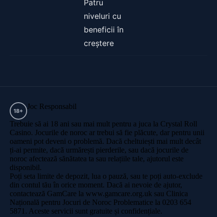
Patru
niveluri cu
beneficii în
creștere
Joc Responsabil
18+
Trebuie să ai 18 ani sau mai mult pentru a juca la Crystal Roll
Casino. Jocurile de noroc ar trebui să fie plăcute, dar pentru unii
oameni pot deveni o problemă. Dacă cheltuiești mai mult decât
ți-ai permite, dacă urmărești pierderile, sau dacă jocurile de
noroc afectează sănătatea ta sau relațiile tale, ajutorul este
disponibil.
Poți seta limite de depozit, lua o pauză, sau te poți auto-exclude
din contul tău în orice moment. Dacă ai nevoie de ajutor,
contactează GamCare la www.gamcare.org.uk sau Clinica
Națională pentru Jocuri de Noroc Problematice la 0203 654
5871. Aceste servicii sunt gratuite și confidențiale.