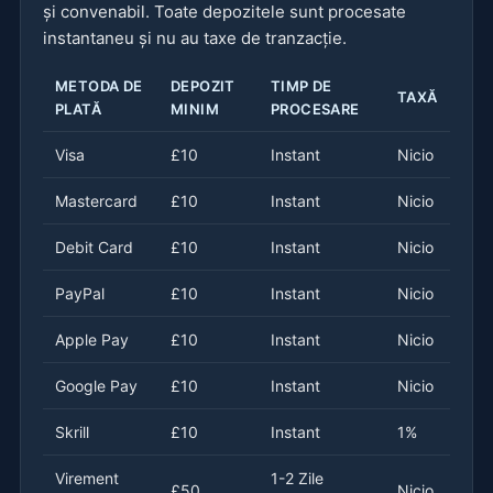
și convenabil. Toate depozitele sunt procesate
instantaneu și nu au taxe de tranzacție.
METODA DE
DEPOZIT
TIMP DE
TAXĂ
PLATĂ
MINIM
PROCESARE
Visa
£10
Instant
Nicio
Mastercard
£10
Instant
Nicio
Debit Card
£10
Instant
Nicio
PayPal
£10
Instant
Nicio
Apple Pay
£10
Instant
Nicio
Google Pay
£10
Instant
Nicio
Skrill
£10
Instant
1%
Virement
1-2 Zile
£50
Nicio