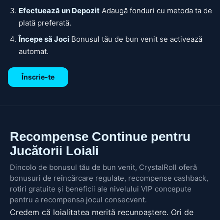
Efectuează un Depozit
Adaugă fonduri cu metoda ta de
plată preferată.
Începe să Joci
Bonusul tău de bun venit se activează
automat.
Înscrie-te
Recompense Continue pentru
Jucătorii Loiali
Dincolo de bonusul tău de bun venit, CrystalRoll oferă
bonusuri de reîncărcare regulate, recompense cashback,
rotiri gratuite și beneficii ale nivelului VIP concepute
pentru a recompensa jocul consecvent.
Credem că loialitatea merită recunoaștere. Ori de