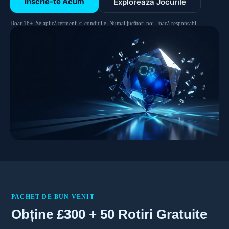
Înscrie-te Acum
Explorează Jocurile
Doar 18+. Se aplică termenii și condițiile. Numai jucători noi. Joacă responsabil.
PACHET DE BUN VENIT
Obține £300 + 50 Rotiri Gratuite