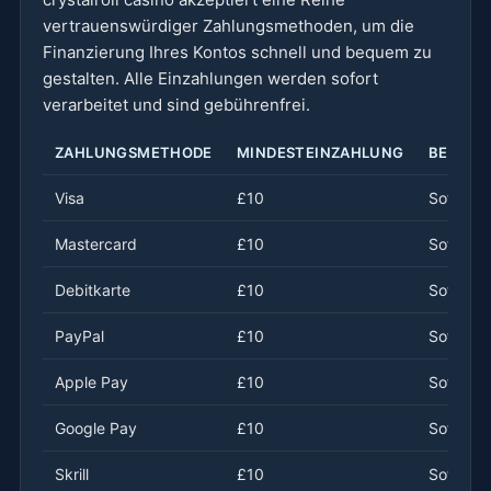
vertrauenswürdiger Zahlungsmethoden, um die
Finanzierung Ihres Kontos schnell und bequem zu
gestalten. Alle Einzahlungen werden sofort
verarbeitet und sind gebührenfrei.
ZAHLUNGSMETHODE
MINDESTEINZAHLUNG
BEARBE
Visa
£10
Sofort
Mastercard
£10
Sofort
Debitkarte
£10
Sofort
PayPal
£10
Sofort
Apple Pay
£10
Sofort
Google Pay
£10
Sofort
Skrill
£10
Sofort