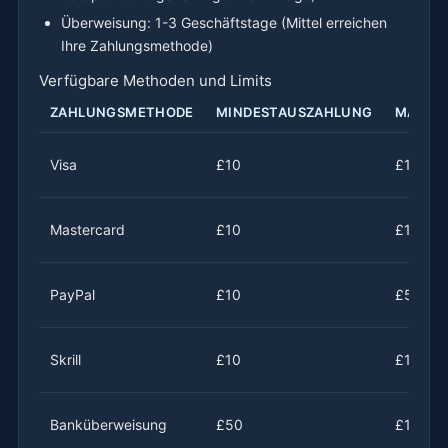
Überweisung: 1-3 Geschäftstage (Mittel erreichen
Ihre Zahlungsmethode)
Verfügbare Methoden und Limits
ZAHLUNGSMETHODE
MINDESTAUSZAHLUNG
MAXIM
Visa
£10
£10.00
Mastercard
£10
£10.00
PayPal
£10
£5.000
Skrill
£10
£10.00
Banküberweisung
£50
£15.00