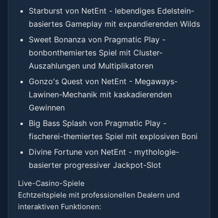
Starburst von NetEnt - lebendiges Edelstein-
basiertes Gameplay mit expandierenden Wilds
Sweet Bonanza von Pragmatic Play -
bonbonthemiertes Spiel mit Cluster-
Auszahlungen und Multiplikatoren
Gonzo's Quest von NetEnt - Megaways-
Lawinen-Mechanik mit kaskadierenden
Gewinnen
Big Bass Splash von Pragmatic Play -
fischerei-themiertes Spiel mit explosiven Boni
Divine Fortune von NetEnt - mythologie-
basierter progressiver Jackpot-Slot
Live-Casino-Spiele
Echtzeitspiele mit professionellen Dealern und
interaktiven Funktionen: